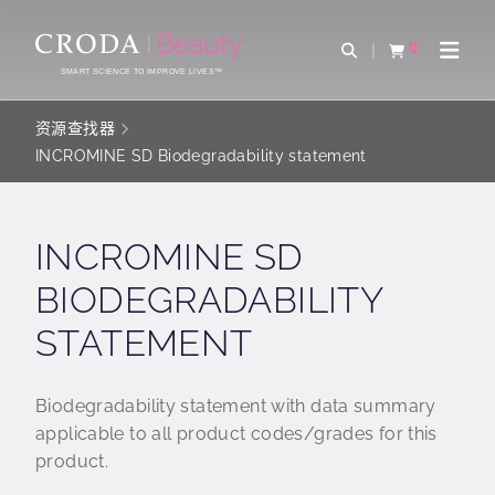
SKIP
SKIP
TO
TO
0
Open Search
查看购物车
Open 
CONTENT
MENU
SMART SCIENCE TO IMPROVE LIVES™
资源查找器
INCROMINE SD Biodegradability statement
INCROMINE SD
BIODEGRADABILITY
STATEMENT
Biodegradability statement with data summary
applicable to all product codes/grades for this
product.