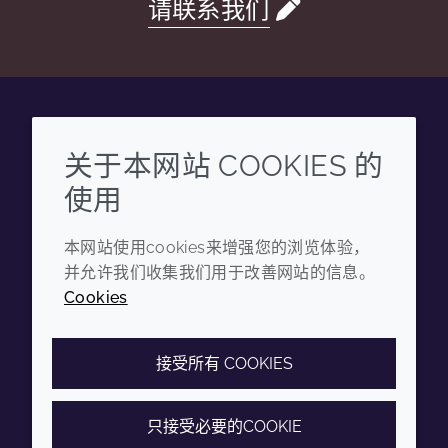
请联系我们
Wechat
Youku
Zhihu
Tiktok
关于本网站 COOKIES 的
使用
企业
法律信息
本网站使用cookies来增强您的浏览体验，
年度报告
条款和条件
并允许我们收集我们用于改善网站的信息。
可持续发展报告
隐私政策
Cookies
禾大集团
可访问性声明
Cookie政策
接受所有 COOKIES
只接受必要的COOKIE
© 2026 Croda International Plc