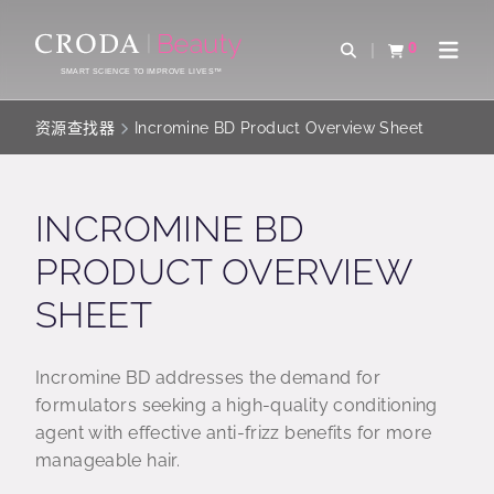
SKIP
SKIP
TO
TO
0
Open Search
查看购物车
Open 
CONTENT
MENU
SMART SCIENCE TO IMPROVE LIVES™
资源查找器
Incromine BD Product Overview Sheet
INCROMINE BD
PRODUCT OVERVIEW
SHEET
Incromine BD addresses the demand for
formulators seeking a high-quality conditioning
agent with effective anti-frizz benefits for more
manageable hair.