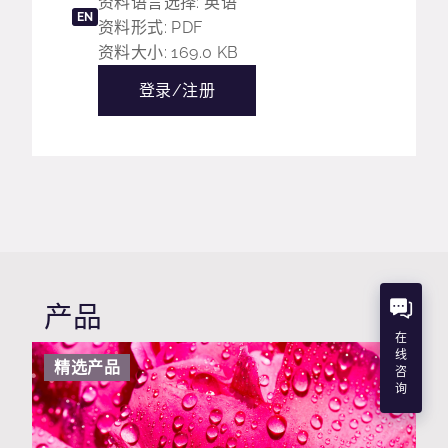
资料语言选择: 英语
EN
资料形式: PDF
资料大小: 169.0 KB
登录/注册
产品
在
线
精选产品
咨
询