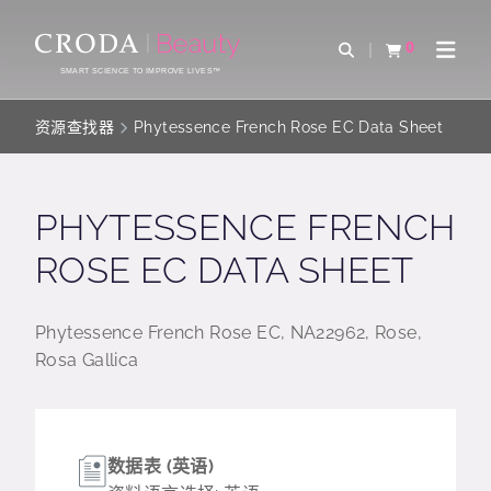
SKIP
SKIP
TO
TO
0
Open Search
查看购物车
Open 
CONTENT
MENU
SMART SCIENCE TO IMPROVE LIVES™
资源查找器
Phytessence French Rose EC Data Sheet
PHYTESSENCE FRENCH
ROSE EC DATA SHEET
Phytessence French Rose EC, NA22962, Rose,
Rosa Gallica
数据表 (英语)