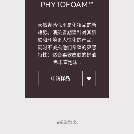
PHYTOFOAM™
天然爽感似乎是化妆品的新
趋势。消费者期望针对其肌
肤和环境更人性化的产品，
同时不减损他们希望的爽感
特性：适合柔软皮肤的奶油
色丰富泡沫...
申请样品
当前显示
1
之
1