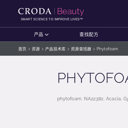
SKIP
SKIP
TO
TO
CONTENT
MENU
SMART SCIENCE TO IMPROVE LIVES™
产品
查找配方
首页
资源
产品技术库
资源查找器
Phytofoam
PHYTOFO
phytofoam, NA22382, Acacia, Gy