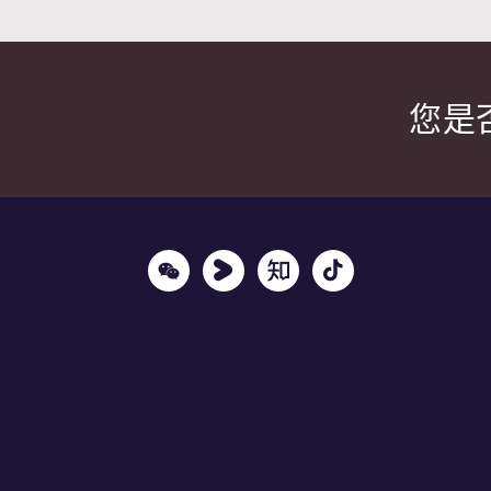
您是
Wechat
Youku
Zhihu
Tiktok