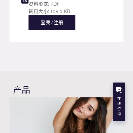
EN
资料形式: PDF
资料大小: 108.0 KB
登录/注册
产品
在
线
咨
询