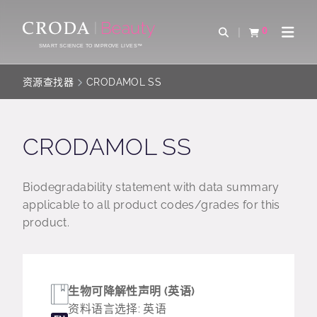
SKIP
SKIP
TO
TO
0
Open Search
查看购物车
Open 
CONTENT
MENU
SMART SCIENCE TO IMPROVE LIVES™
资源查找器
CRODAMOL SS
CRODAMOL SS
Biodegradability statement with data summary
applicable to all product codes/grades for this
product.
生物可降解性声明 (英语)
资料语言选择: 英语