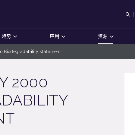
O
趋势
应用
资源
Biodegradability statement
Y 2000
DABILITY
NT