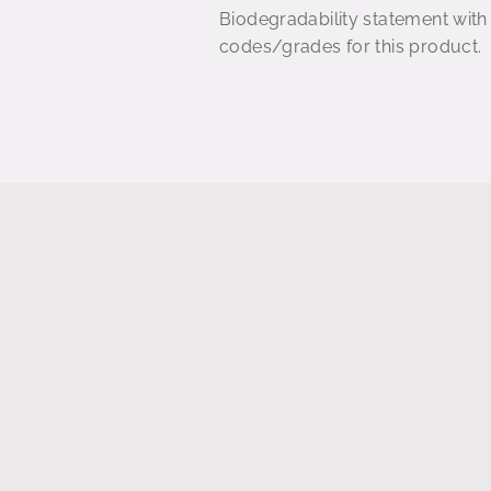
Biodegradability statement with
codes/grades for this product.