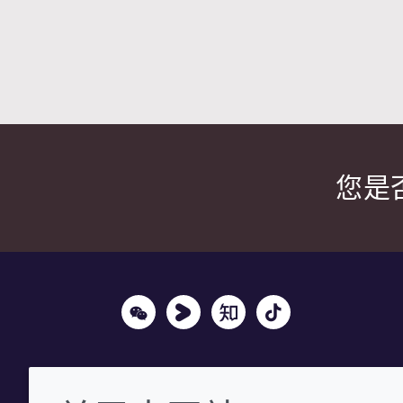
您是
Wechat
Youku
Zhihu
Tiktok