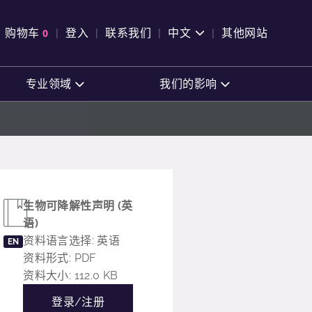
pen Search
购物车
0
登入
联系我们
中文
其他网站
查看购物车
专业领域
我们的影响
生物可降解性声明 (英
语)
资料语言选择: 英语
EN
资料形式: PDF
资料大小: 112.0 KB
登录/注册