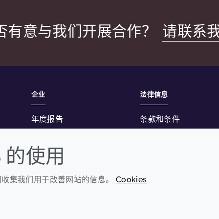
否有意与我们开展合作？
请联系
企业
法律信息
年度报告
条款和条件
可持续发展报告
隐私政策
S 的使用
禾大集团
可访问性声明
Cookie政策
我们收集我们用于改善网站的信息。
Cookies
© 2026 Croda International Plc
沪ICP备2020025271号-12