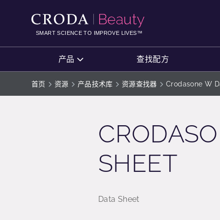
SKIP
SKIP
TO
TO
CONTENT
MENU
SMART SCIENCE TO IMPROVE LIVES™
产品
查找配方
首页
资源
产品技术库
资源查找器
Crodasone W D
CRODASO
SHEET
Data Sheet