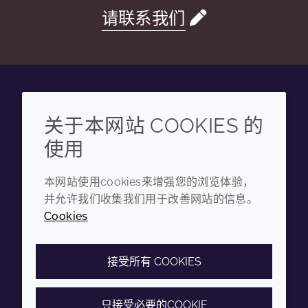
请联系我们
Wechat
Youku
Zhihu
Tiktok
关于本网站 COOKIES 的
使用
企业
法律信息
本网站使用cookies来增强您的浏览体验，
年度报告
条款和条件
并允许我们收集我们用于改善网站的信息。
可持续发展报告
隐私政策
Cookies
禾大集团
可访问性声明
Cookie政策
接受所有 COOKIES
只接受必要的COOKIE