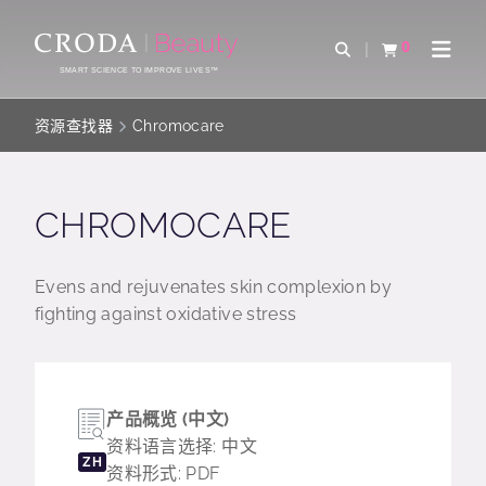
SKIP
SKIP
TO
TO
0
Open Search
查看购物车
Open 
CONTENT
MENU
SMART SCIENCE TO IMPROVE LIVES™
资源查找器
Chromocare
CHROMOCARE
Evens and rejuvenates skin complexion by
fighting against oxidative stress
产品概览 (中文)
资料语言选择: 中文
ZH
资料形式: PDF