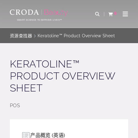
SKIP
SKIP
TO
TO
0
Open Search
查看购物车
Open 
CONTENT
MENU
SMART SCIENCE TO IMPROVE LIVES™
资源查找器
Keratoline™ Product Overview Sheet
KERATOLINE™
PRODUCT OVERVIEW
SHEET
POS
产品概览 (英语)