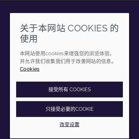
Wechat
Youku
Zhihu
Tiktok
关于本网站 COOKIES 的
使用
企业
法律信息
本网站使用cookies来增强您的浏览体验，
年度报告
条款和条件
并允许我们收集我们用于改善网站的信息。
可持续发展报告
隐私政策
Cookies
禾大集团
可访问性声明
Cookie政策
接受所有 COOKIES
只接受必要的COOKIE
© 2026 Croda International Plc
沪ICP备2020025271号-12
改变设置
沪公网安备31010502007028号