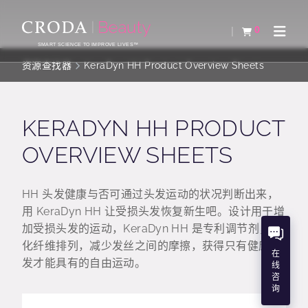
SKIP
SKIP
TO
TO
0
查看购物车
Open 
CONTENT
MENU
SMART SCIENCE TO IMPROVE LIVES™
资源查找器
KeraDyn HH Product Overview Sheets
KERADYN HH PRODUCT
OVERVIEW SHEETS
HH 头发健康与否可通过头发运动的状况判断出来，
用 KeraDyn HH 让受损头发恢复新生吧。设计用于增
加受损头发的运动，KeraDyn HH 是专利调节剂，强
化纤维排列，减少发丝之间的摩擦，获得只有健康头
在
发才能具有的自由运动。
线
咨
询