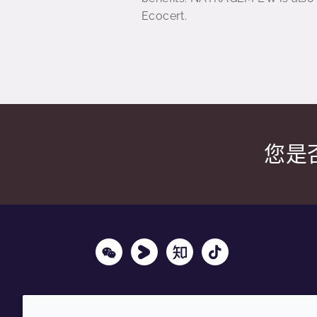
Ecocert.
您是
Wechat
Youku
Zhihu
Tiktok