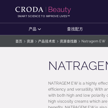
SKIP
SKIP
TO
TO
CONTENT
MENU
SMART SCIENCE TO IMPROVE LIVES™
产品
查找配方
首页
资源
产品技术库
资源查找器
Natragem EW
NATRAGE
NATRAGEM EW is a highly effect
efficiency and versatility. With 
with both high and low polarity
high viscosity creams which are
benefits. NATRAGEM EW is also 