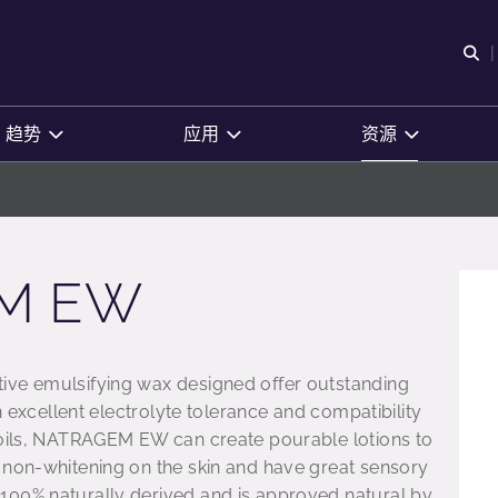
O
趋势
应用
资源
M EW
ive emulsifying wax designed offer outstanding
an excellent electrolyte tolerance and compatibility
 oils, NATRAGEM EW can create pourable lotions to
 non-whitening on the skin and have great sensory
100% naturally derived and is approved natural by