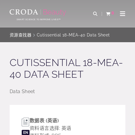
SKIP
SKIP
TO
TO
0
Open Search
查看购物车
Open 
CONTENT
MENU
SMART SCIENCE TO IMPROVE LIVES™
资源查找器
Cutissential 18-MEA-40 Data Sheet
CUTISSENTIAL 18-MEA-
40 DATA SHEET
Data Sheet
数据表 (英语)
资料语言选择: 英语
EN