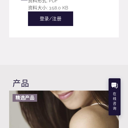
资料形式: PDF
资料大小: 358.0 KB
登录/注册
产品
在
精选产品
线
咨
询