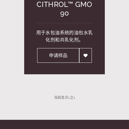
CITHROL™ GMO
90
用于水包油系统的油包水乳
化剂和共乳化剂。
申请样品
当前显示
1
之
1