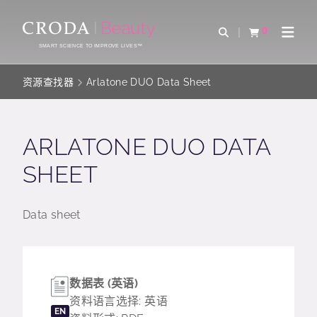
SKIP
SKIP
TO
TO
0
Open Search
查看购物车
Open 
CONTENT
MENU
SMART SCIENCE TO IMPROVE LIVES™
资源查找器
Arlatone DUO Data Sheet
ARLATONE DUO DATA
SHEET
Data sheet
数据表 (英语)
资料语言选择: 英语
EN