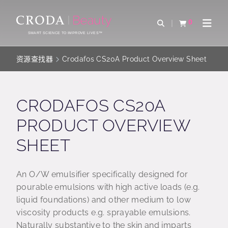
SKIP
SKIP
TO
TO
0
Open Search
查看购物车
Open 
CONTENT
MENU
SMART SCIENCE TO IMPROVE LIVES™
资源查找器
Crodafos CS20A Product Overview Sheet
CRODAFOS CS20A
PRODUCT OVERVIEW
SHEET
An O/W emulsifier specifically designed for
pourable emulsions with high active loads (e.g.
liquid foundations) and other medium to low
viscosity products e.g. sprayable emulsions.
Naturally substantive to the skin and imparts