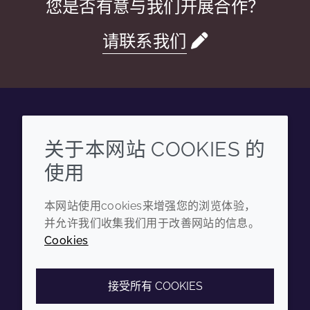
您是否有意与我们开展合作？
请联系我们
Wechat
Youku
Zhihu
Tiktok
关于本网站 COOKIES 的
使用
企业
法律信息
本网站使用cookies来增强您的浏览体验，
年度报告
条款和条件
并允许我们收集我们用于改善网站的信息。
可持续发展报告
隐私政策
Cookies
禾大集团
可访问性声明
Cookie政策
接受所有 COOKIES